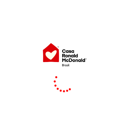
UTILIZAÇÃO NO
DRIVE THRU E
BALCÃO INTERNOS
SIM
DOS
RESTAURANTES
PARTICIPANTES
UTILIZAÇÃO NO
TOTEM
AUTOATENDIMENTO
SIM
DOS
RESTAURANTES
PARTICIPANTES
UTILIZAÇÃO
DELIVERY (App do
NÃO
Méqui ou Apps
Terceiros)
UTILIZAÇÃO PEÇA E
RETIRE (disponível
NÃO
no App do Méqui)
O Voucher é de uso único
para resgate na data da 
22.08.2026, nos Restaura
participantes, ele possui
após a utilização, ele expi