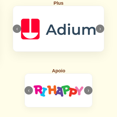
Plus
‹
›
Apoio
‹
›