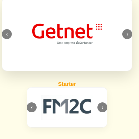
‹
›
Starter
‹
›