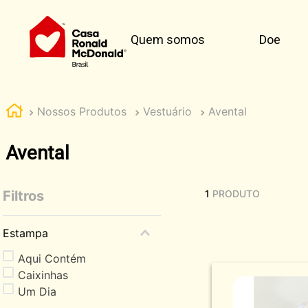
Quem somos
Doe
Nossos Produtos
Vestuário
Avental
Avental
Filtros
1
PRODUTO
Estampa
Aqui Contém
Caixinhas
Um Dia