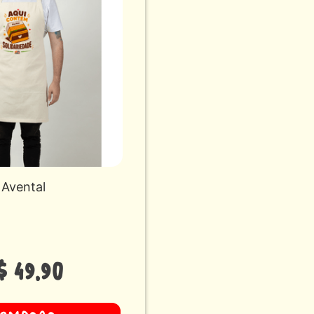
Avental
$
49
,
90