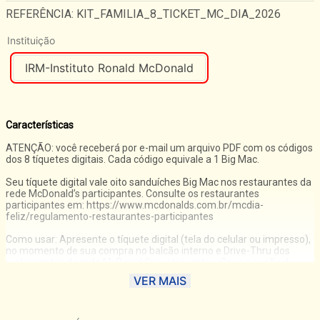
REFERÊNCIA
:
KIT_FAMILIA_8_TICKET_MC_DIA_2026
Instituição
IRM-Instituto Ronald McDonald
Características
ATENÇÃO: você receberá por e-mail um arquivo PDF com os códigos
dos 8 tíquetes digitais. Cada código equivale a 1 Big Mac.
Seu tíquete digital vale oito sanduíches Big Mac nos restaurantes da
rede McDonald’s participantes. Consulte os restaurantes
participantes em: https://www.mcdonalds.com.br/mcdia-
feliz/regulamento-restaurantes-participantes
Como usar: Apresente o tíquete digital (tela do celular ou impresso),
no momento de sua compra no balcão interno e Drive-Thru dos
restaurantes da rede McDonald's participantes. Caso a opção de
utilização seja por uma McOferta de Big Mac, o valor do voucher
VER MAIS
será abatido do valor total da McOferta.
O tíquete digital pode ser utilizado somente no dia 22/08/2026.
Após este período, o tíquete será invalidado.