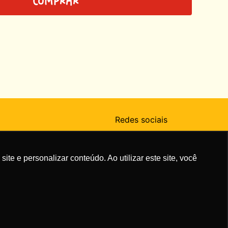
COMPRAR
Redes sociais
e e personalizar conteúdo. Ao utilizar este site, você
Tecnologia: