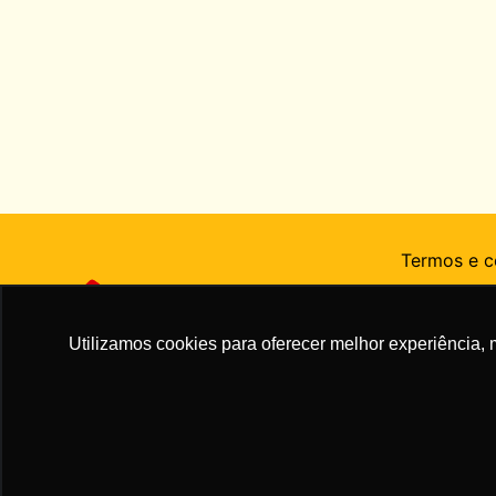
Termos e c
Perguntas 
Utilizamos cookies para oferecer melhor experiência, 
Cookies
Regulamen
Restaurante
INSTITUTO RONALD McDONALD DE APOIO À CRIANÇA CNPJ: 03.011.570/0001-75 | RIO DE JAN