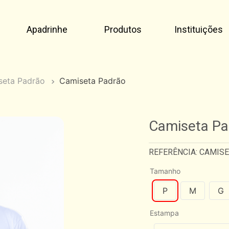
Apadrinhe
Produtos
Instituições
seta Padrão
Camiseta Padrão
Camiseta Pa
REFERÊNCIA
:
CAMIS
Tamanho
P
M
G
Estampa