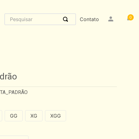
Pesquisar
0
Contato
drão
ETA_PADRÃO
GG
XG
XGG