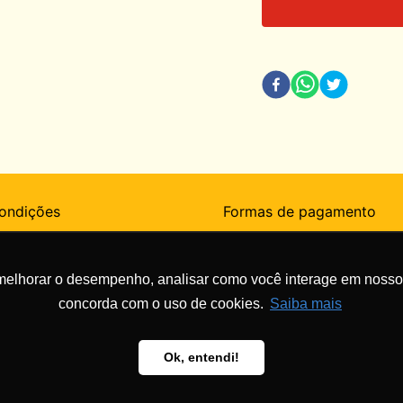
ondições
Formas de pagamento
Frequentes
melhorar o desempenho, analisar como você interage em nosso sit
concorda com o uso de cookies.
Saiba mais
to
s participantes
Ok, entendi!
EIRO RJ CEP: 20271-040 - Suporte:
suporte@mcdiafeliz.org.br
Desenvolvimento: